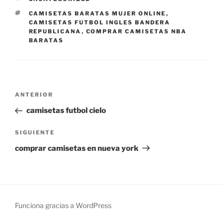
ETIQUETAS
CAMISETAS BARATAS MUJER ONLINE
,
CAMISETAS FUTBOL INGLES BANDERA
REPUBLICANA
,
COMPRAR CAMISETAS NBA
BARATAS
Navegación
Entrada
ANTERIOR
de
anterior:
camisetas futbol cielo
entradas
Siguiente
SIGUIENTE
entrada
comprar camisetas en nueva york
Funciona gracias a WordPress