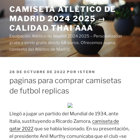
Saltar
CAMISETA ATLÉTICO DE
al
MADRID 2024 2025 →
contenido
CALIDAD THAI AAA
Equipación Atlético de Madrid 2024 2025 – Personalizadas
gratis y envío gratis desde 68 euros. Ofrecemos nueva
camiseta del Atlético de Madrid.
PUBLICADO
28 DE OCTUBRE DE 2022
POR
ISTERN
EL
paginas para comprar camisetas
de futbol replicas
Llegó a jugar un partido del Mundial de 1934, ante
Italia, sustituyendo a Ricardo Zamora,
camiseta de
qatar 2022
que se había lesionado. En su presentación,
el presidente Anil Murthy comunicaba que el club «se