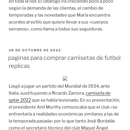
en toda la red. El catálogo irá creciendo poco a poco
según la demanda de las clientas, el cambio de
temporadas y las novedades que María encuentre
acordes al estilo que quiere llevar a sus «cuerpos
serranos», como llama a todos sus seguidoras.
PUBLICADO
28 DE OCTUBRE DE 2022
EL
paginas para comprar camisetas de futbol
replicas
Llegó a jugar un partido del Mundial de 1934, ante
Italia, sustituyendo a Ricardo Zamora,
camiseta de
qatar 2022
que se había lesionado. En su presentación,
el presidente Anil Murthy comunicaba que el club «se
enfrentaría a realidades económicas similares a las de
la temporada pasada» por lo que tanto José Bordalás
como el secretario técnico del club Miguel Ángel