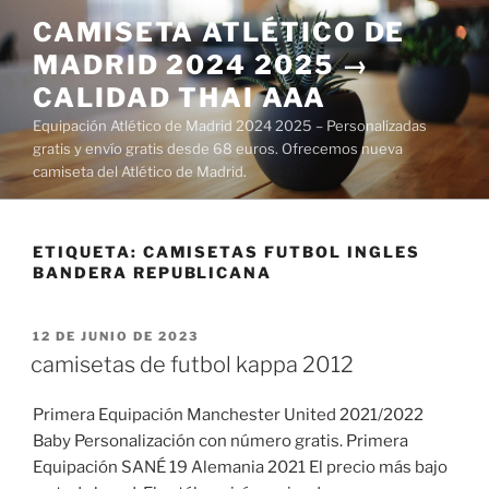
Saltar
CAMISETA ATLÉTICO DE
al
MADRID 2024 2025 →
contenido
CALIDAD THAI AAA
Equipación Atlético de Madrid 2024 2025 – Personalizadas
gratis y envío gratis desde 68 euros. Ofrecemos nueva
camiseta del Atlético de Madrid.
ETIQUETA:
CAMISETAS FUTBOL INGLES
BANDERA REPUBLICANA
PUBLICADO
12 DE JUNIO DE 2023
EL
camisetas de futbol kappa 2012
Primera Equipación Manchester United 2021/2022
Baby Personalización con número gratis. Primera
Equipación SANÉ 19 Alemania 2021 El precio más bajo