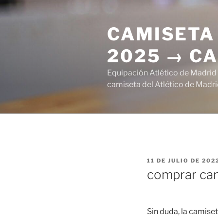
Saltar
al
CAMISETA 
contenido
2025 → CA
Equipación Atlético de Madrid
camiseta del Atlético de Madri
PUBLICADO
11 DE JULIO DE 202
EL
comprar cam
Sin duda, la camise