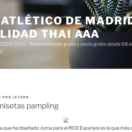
ATLÉTICO DE MADRI
LIDAD THAI AAA
 2024 2025 – Personalizadas gratis y envío gratis desde 68 
d.
2
POR
ISTERN
isetas pampling
ta que ha diseñado Joma para el RCD Espanyol es la que más 