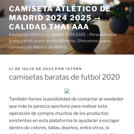
Saltar
CAMISETA ATLÉTICO DE
al
MADRID 2024 2025 →
contenido
CALIDAD THAI AAA
Equipación Atlético de Madrid 2024 2025 – Personalizadas
gratis y envío gratis desde 68 euros. Ofrecemos nueva
camiseta del Atlético de Madrid.
PUBLICADO
11 DE JULIO DE 2022
POR
ISTERN
EL
camisetas baratas de futbol 2020
También tienes la posibilidad de contactar al vendedor
que más te parezca oportuno para realizar esta
operación de compra, muchos de los productos
existentes en esta plataforma te ayudaran a escoger
dentro de colores, tallas, diseños, entre otros, lo