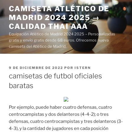
Saltar
CAMISETA ATLÉTICO DE
al
MADRID 2024 2025 →
contenido
CALIDAD THAI AAA
Equipación Atlético de Madrid 2024 2025 – Personalizadas
gratis y envío gratis desde 68 euros. Ofrecemos nueva
camiseta del Atlético de Madrid.
PUBLICADO
9 DE DICIEMBRE DE 2022
POR
ISTERN
EL
camisetas de futbol oficiales
baratas
Por ejemplo, puede haber cuatro defensas, cuatro
centrocampistas y dos delanteros (4-4-2); o tres
defensas, cuatro centrocampistas y tres delanteros (3-
4-3), y la cantidad de jugadores en cada posición