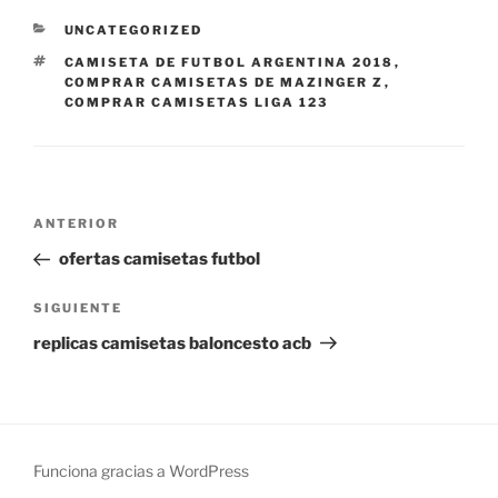
CATEGORÍAS
UNCATEGORIZED
ETIQUETAS
CAMISETA DE FUTBOL ARGENTINA 2018
,
COMPRAR CAMISETAS DE MAZINGER Z
,
COMPRAR CAMISETAS LIGA 123
Navegación
Entrada
ANTERIOR
de
anterior:
ofertas camisetas futbol
entradas
Siguiente
SIGUIENTE
entrada
replicas camisetas baloncesto acb
Funciona gracias a WordPress