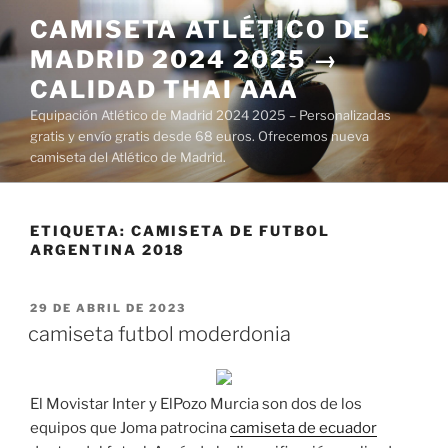
Saltar
CAMISETA ATLÉTICO DE
al
MADRID 2024 2025 →
contenido
CALIDAD THAI AAA
Equipación Atlético de Madrid 2024 2025 – Personalizadas
gratis y envío gratis desde 68 euros. Ofrecemos nueva
camiseta del Atlético de Madrid.
ETIQUETA:
CAMISETA DE FUTBOL
ARGENTINA 2018
PUBLICADO
29 DE ABRIL DE 2023
EL
camiseta futbol moderdonia
El Movistar Inter y ElPozo Murcia son dos de los
equipos que Joma patrocina
camiseta de ecuador