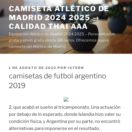
Saltar
CAMISETA ATLÉTICO DE
al
MADRID 2024 2025 →
contenido
CALIDAD THAI AAA
Equipación Atlético de Madrid 2024 2025 – Personalizadas
gratis y envío gratis desde 68 euros. Ofrecemos nueva
camiseta del Atlético de Madrid.
PUBLICADO
1 DE AGOSTO DE 2022
POR
ISTERN
EL
camisetas de futbol argentino
2019
2, que acabó el sueño al tricampeonato. Una actuación
por debajo de lo esperado, donde Islandia hizo valer su
condición física, y Argentina por su parte, no encontró
alternativas para imponerse en el resultado,