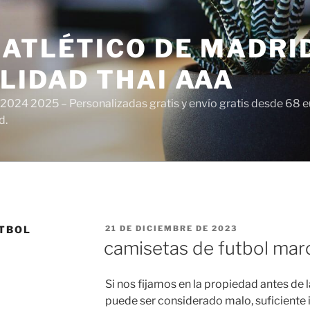
ATLÉTICO DE MADRI
LIDAD THAI AAA
 2024 2025 – Personalizadas gratis y envío gratis desde 68 
d.
PUBLICADO
UTBOL
21 DE DICIEMBRE DE 2023
EL
camisetas de futbol mar
Si nos fijamos en la propiedad antes de 
puede ser considerado malo, suficiente 