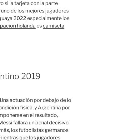
 si la tarjeta con la parte
 uno de los mejores jugadores
uguaya 2022
especialmente los
ipacion holanda
es
camiseta
entino 2019
 Una actuación por debajo de lo
ndición física, y Argentina por
imponerse en el resultado,
essi fallara un penal decisivo
más, los futbolistas germanos
mientras que los jugadores