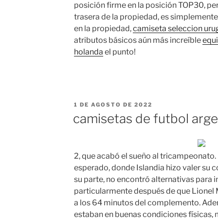
posición firme en la posición TOP30, pero
trasera de la propiedad, es simplemente
en la propiedad,
camiseta seleccion ur
atributos básicos aún más increíble
equ
holanda
el punto!
PUBLICADO
1 DE AGOSTO DE 2022
EL
camisetas de futbol arg
2, que acabó el sueño al tricampeonato.
esperado, donde Islandia hizo valer su co
su parte, no encontró alternativas para 
particularmente después de que Lionel M
a los 64 minutos del complemento. Ade
estaban en buenas condiciones físicas, 