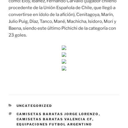
como: Eloy, Ibáñez, Fernando Carvallo (jugador chileno
procedente de la Unión Española de Chile, que llegó a
convertirse en ídolo de la afición), Cenitagoya, Marín,
Julio Puig, Díaz, Tanco, Mané, Machicha, Isidoro, Mori y
Baena, siendo este último Pichichi de la categoría con
23 goles.
CATEGORÍAS
UNCATEGORIZED
ETIQUETAS
CAMISETAS BARATAS JORGE LORENZO
,
CAMISETAS BARATAS VALENCIA CF
,
EQUIPACIONES FUTBOL ARGENTINO