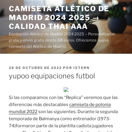
Saltar
CAMISETA ATLÉTICO DE
al
MADRID 2024 2025 →
contenido
CALIDAD THAI AAA
Equipación Atlético de Madrid 2024 2025 – Personalizadas
gratis y envío gratis desde 68 euros. Ofrecemos nueva
camiseta del Atlético de Madrid.
PUBLICADO
28 DE OCTUBRE DE 2022
POR
ISTERN
EL
yupoo equipaciones futbol
Si las comparamos con las “Replica” veremos que las
diferencias más destacables
camiseta de polonia
mundial 2022
son las siguientes. Durante la segunda
temporada de Balmanya como entrenador (1973-
74)formaron parte de la plantilla cadista jugadores