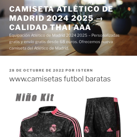
Saltar
CAMISETA ATLÉTICO DE
al
MADRID 2024 2025 →
contenido
CALIDAD THAI AAA
Equipación Atlético de Madrid 2024 2025 – Personalizadas
gratis y envío gratis desde 68 euros. Ofrecemos nueva
camiseta del Atlético de Madrid.
PUBLICADO
28 DE OCTUBRE DE 2022
POR
ISTERN
EL
www.camisetas futbol baratas