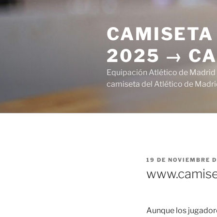
Saltar
al
CAMISETA 
contenido
2025 → CA
Equipación Atlético de Madrid
camiseta del Atlético de Madri
PUBLICADO
19 DE NOVIEMBRE D
EL
www.camiset
Aunque los jugadore