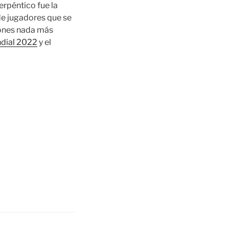
rpéntico fue la
de jugadores que se
iones nada más
ndial 2022
y el