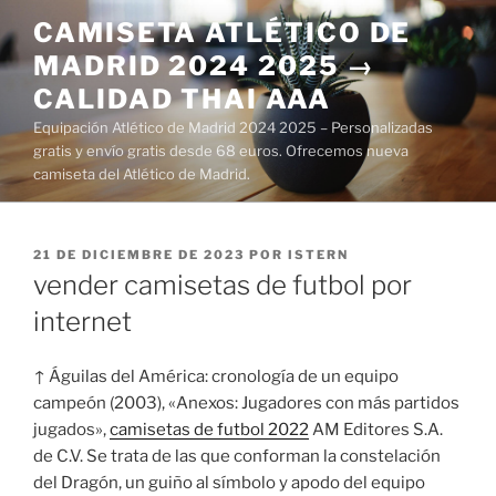
Saltar
CAMISETA ATLÉTICO DE
al
MADRID 2024 2025 →
contenido
CALIDAD THAI AAA
Equipación Atlético de Madrid 2024 2025 – Personalizadas
gratis y envío gratis desde 68 euros. Ofrecemos nueva
camiseta del Atlético de Madrid.
PUBLICADO
21 DE DICIEMBRE DE 2023
POR
ISTERN
EL
vender camisetas de futbol por
internet
↑ Águilas del América: cronología de un equipo
campeón (2003), «Anexos: Jugadores con más partidos
jugados»,
camisetas de futbol 2022
AM Editores S.A.
de C.V. Se trata de las que conforman la constelación
del Dragón, un guiño al símbolo y apodo del equipo