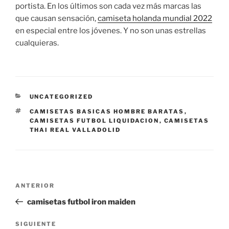
portista. En los últimos son cada vez más marcas las
que causan sensación,
camiseta holanda mundial 2022
en especial entre los jóvenes. Y no son unas estrellas
cualquieras.
CATEGORÍAS
UNCATEGORIZED
ETIQUETAS
CAMISETAS BASICAS HOMBRE BARATAS
,
CAMISETAS FUTBOL LIQUIDACION
,
CAMISETAS
THAI REAL VALLADOLID
Navegación
Entrada
ANTERIOR
de
anterior:
camisetas futbol iron maiden
entradas
Siguiente
SIGUIENTE