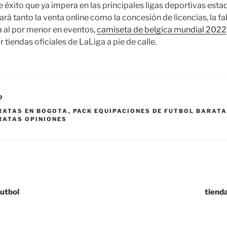
éxito que ya impera en las principales ligas deportivas est
rá tanto la venta online como la concesión de licencias, la f
a al por menor en eventos,
camiseta de belgica mundial 2022
 tiendas oficiales de LaLiga a pie de calle.
D
RATAS EN BOGOTA
,
PACK EQUIPACIONES DE FUTBOL BARAT
RATAS OPINIONES
utbol
tiend