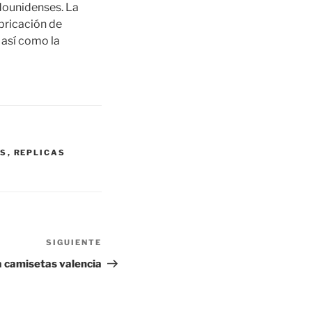
adounidenses. La
abricación de
así como la
AS
,
REPLICAS
SIGUIENTE
Siguiente
entrada
a camisetas valencia