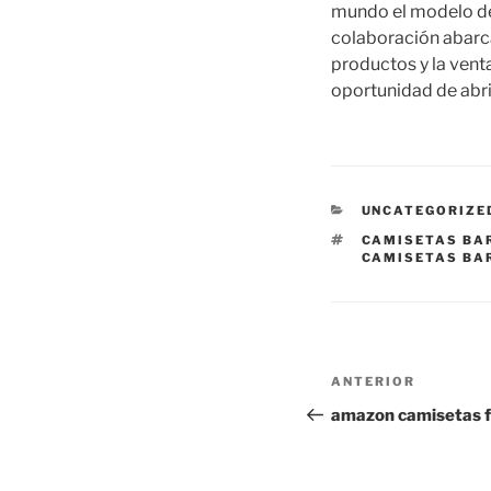
mundo el modelo de 
colaboración abarca
productos y la vent
oportunidad de abrir
CATEGORÍAS
UNCATEGORIZE
ETIQUETAS
CAMISETAS BA
CAMISETAS BA
Navegación
Entrada
ANTERIOR
de
anterior:
amazon camisetas f
entradas