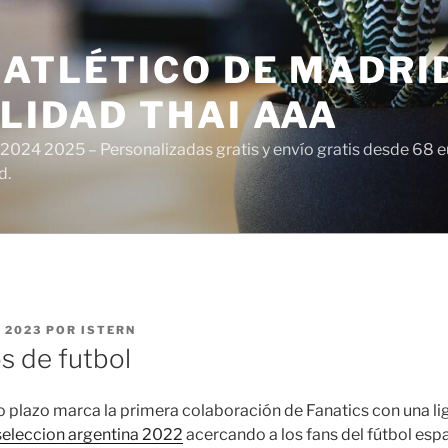
ATLÉTICO DE MADRI
LIDAD THAI AAA
 2024 2025 – Personalizadas gratis y envío gratis desde 68 
d.
 2023
POR
ISTERN
s de futbol
o plazo marca la primera colaboración de Fanatics con una li
seleccion argentina 2022
acercando a los fans del fútbol espa