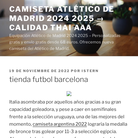
Saltar
CAMISETA ATLÉTICO DE
al
MADRID 2024 2025 →
contenido
CALIDAD THAI AAA
Equipación Atlético de Madrid 2024 2025 – Personalizadas
gratis y envío gratis desde 68 euros. Ofrecemos nueva
camiseta del Atlético de Madrid.
PUBLICADO
19 DE NOVIEMBRE DE 2022
POR
ISTERN
EL
tienda futbol barcelona
Italia asombraba por aquellos años gracias a su gran
capacidad goleadora, y pese a caer en semifinales
frente a la selección uruguaya, una de las mejores del
momento,
camiseta argentina 2022
lograría la medalla
de bronce tras golear por 11-3 a selección egipcia.