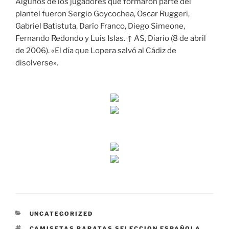
Algunos de los jugadores que formaron parte del
plantel fueron Sergio Goycochea, Oscar Ruggeri,
Gabriel Batistuta, Darío Franco, Diego Simeone,
Fernando Redondo y Luis Islas. ↑ AS, Diario (8 de abril
de 2006). «El día que Lopera salvó al Cádiz de
disolverse».
CATEGORÍAS
UNCATEGORIZED
ETIQUETAS
CAMISETAS BARATAS SELECCION ESPAÑOLA
,