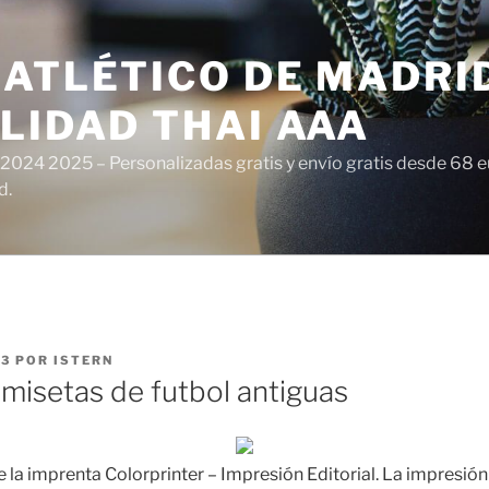
ATLÉTICO DE MADRI
LIDAD THAI AAA
 2024 2025 – Personalizadas gratis y envío gratis desde 68 
d.
23
POR
ISTERN
amisetas de futbol antiguas
 la imprenta Colorprinter – Impresión Editorial. La impresión