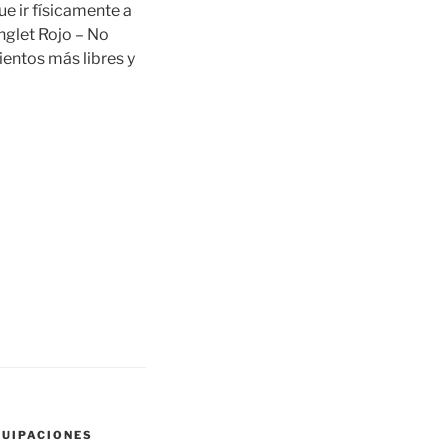
ue ir físicamente a
nglet Rojo – No
entos más libres y
QUIPACIONES