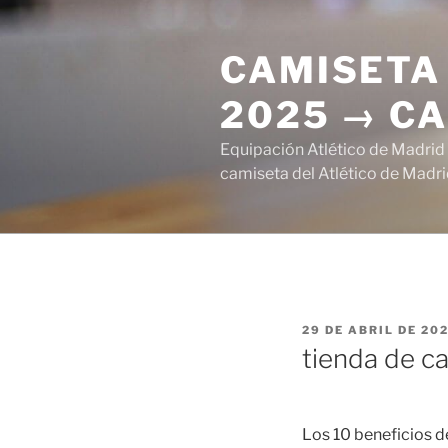
Saltar
al
CAMISETA 
contenido
2025 → CA
Equipación Atlético de Madrid
camiseta del Atlético de Madri
PUBLICADO
29 DE ABRIL DE 20
EL
tienda de c
Los 10 beneficios de