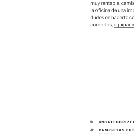
muy rentable,
camis
la oficina de una i
dudes en hacerte co
cómodos,
equipacio
CATEGORÍAS
UNCATEGORIZE
ETIQUETAS
CAMISETAS FU