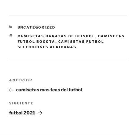
CATEGORÍAS
UNCATEGORIZED
ETIQUETAS
CAMISETAS BARATAS DE BEISBOL
,
CAMISETAS
FUTBOL BOGOTA
,
CAMISETAS FUTBOL
SELECCIONES AFRICANAS
Navegación
Entrada
ANTERIOR
de
anterior:
camisetas mas feas del futbol
entradas
Siguiente
SIGUIENTE
entrada
futbol 2021