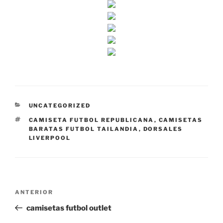
CATEGORÍAS
UNCATEGORIZED
ETIQUETAS
CAMISETA FUTBOL REPUBLICANA
,
CAMISETAS
BARATAS FUTBOL TAILANDIA
,
DORSALES
LIVERPOOL
Navegación
Entrada
ANTERIOR
de
anterior:
camisetas futbol outlet
entradas