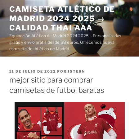
Saltar
CAMISETA ATLÉTICO DE
al
MADRID 2024 2025 →
contenido
CALIDAD THAI AAA
Equipación Atlético de Madrid 2024 2025 – Personalizadas
gratis y envío gratis desde 68 euros. Ofrecemos nueva
camiseta del Atlético de Madrid.
PUBLICADO
11 DE JULIO DE 2022
POR
ISTERN
EL
mejor sitio para comprar
camisetas de futbol baratas