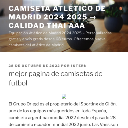
Saltar
CAMISETA ATLÉTICO DE
al
MADRID 2024 2025 →
contenido
CALIDAD THAI AAA
Equipación Atlético de Madrid 2024 2025 – Personalizadas
gratis y envío gratis desde 68 euros. Ofrecemos nueva
camiseta del Atlético de Madrid.
PUBLICADO
28 DE OCTUBRE DE 2022
POR
ISTERN
EL
mejor pagina de camisetas de
futbol
El Grupo Orlegi es el propietario del Sporting de Gijón,
uno de los equipos más queridos en toda España,
camiseta argentina mundial 2022
desde el pasado 28
de
camiseta ecuador mundial 2022
junio. Las Vans son