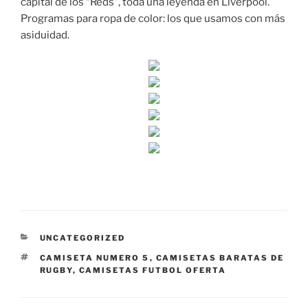
capital de los “Reds”, toda una leyenda en Liverpool.
Programas para ropa de color: los que usamos con más
asiduidad.
CATEGORÍAS
UNCATEGORIZED
ETIQUETAS
CAMISETA NUMERO 5
,
CAMISETAS BARATAS DE
RUGBY
,
CAMISETAS FUTBOL OFERTA