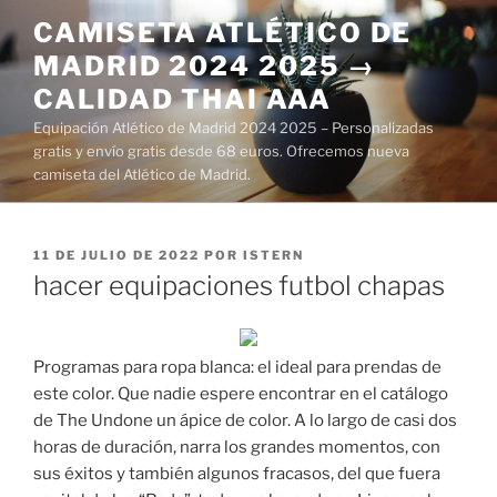
Saltar
CAMISETA ATLÉTICO DE
al
MADRID 2024 2025 →
contenido
CALIDAD THAI AAA
Equipación Atlético de Madrid 2024 2025 – Personalizadas
gratis y envío gratis desde 68 euros. Ofrecemos nueva
camiseta del Atlético de Madrid.
PUBLICADO
11 DE JULIO DE 2022
POR
ISTERN
EL
hacer equipaciones futbol chapas
Programas para ropa blanca: el ideal para prendas de
este color. Que nadie espere encontrar en el catálogo
de The Undone un ápice de color. A lo largo de casi dos
horas de duración, narra los grandes momentos, con
sus éxitos y también algunos fracasos, del que fuera