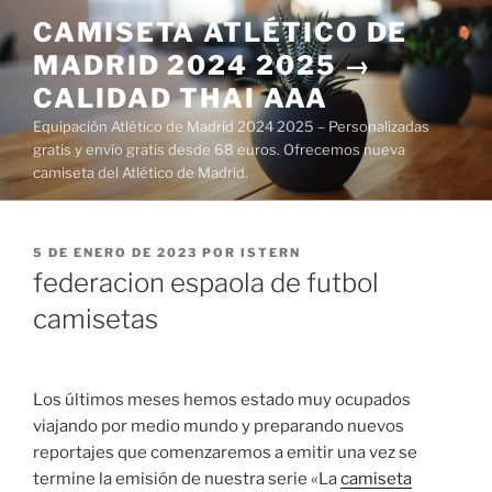
Saltar
CAMISETA ATLÉTICO DE
al
MADRID 2024 2025 →
contenido
CALIDAD THAI AAA
Equipación Atlético de Madrid 2024 2025 – Personalizadas
gratis y envío gratis desde 68 euros. Ofrecemos nueva
camiseta del Atlético de Madrid.
PUBLICADO
5 DE ENERO DE 2023
POR
ISTERN
EL
federacion espaola de futbol
camisetas
Los últimos meses hemos estado muy ocupados
viajando por medio mundo y preparando nuevos
reportajes que comenzaremos a emitir una vez se
termine la emisión de nuestra serie «La
camiseta