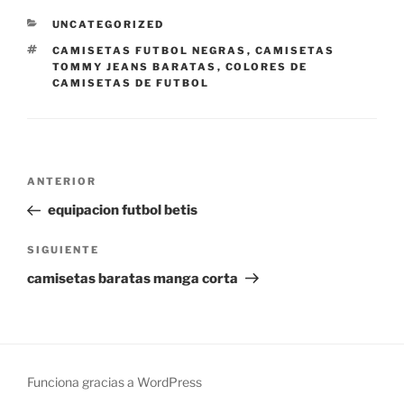
CATEGORÍAS
UNCATEGORIZED
ETIQUETAS
CAMISETAS FUTBOL NEGRAS
,
CAMISETAS
TOMMY JEANS BARATAS
,
COLORES DE
CAMISETAS DE FUTBOL
Navegación
Entrada
ANTERIOR
de
anterior:
equipacion futbol betis
entradas
Siguiente
SIGUIENTE
entrada
camisetas baratas manga corta
Funciona gracias a WordPress