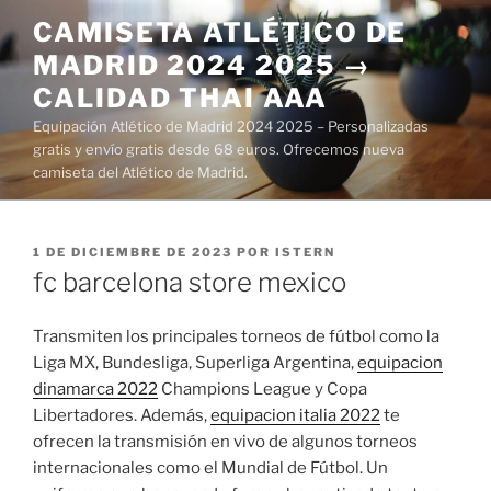
Saltar
CAMISETA ATLÉTICO DE
al
MADRID 2024 2025 →
contenido
CALIDAD THAI AAA
Equipación Atlético de Madrid 2024 2025 – Personalizadas
gratis y envío gratis desde 68 euros. Ofrecemos nueva
camiseta del Atlético de Madrid.
PUBLICADO
1 DE DICIEMBRE DE 2023
POR
ISTERN
EL
fc barcelona store mexico
Transmiten los principales torneos de fútbol como la
Liga MX, Bundesliga, Superliga Argentina,
equipacion
dinamarca 2022
Champions League y Copa
Libertadores. Además,
equipacion italia 2022
te
ofrecen la transmisión en vivo de algunos torneos
internacionales como el Mundial de Fútbol. Un