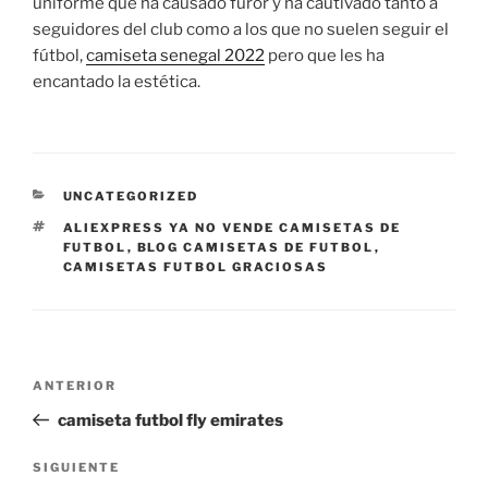
uniforme que ha causado furor y ha cautivado tanto a
seguidores del club como a los que no suelen seguir el
fútbol,
camiseta senegal 2022
pero que les ha
encantado la estética.
CATEGORÍAS
UNCATEGORIZED
ETIQUETAS
ALIEXPRESS YA NO VENDE CAMISETAS DE
FUTBOL
,
BLOG CAMISETAS DE FUTBOL
,
CAMISETAS FUTBOL GRACIOSAS
Navegación
Entrada
ANTERIOR
de
anterior:
camiseta futbol fly emirates
entradas
Siguiente
SIGUIENTE