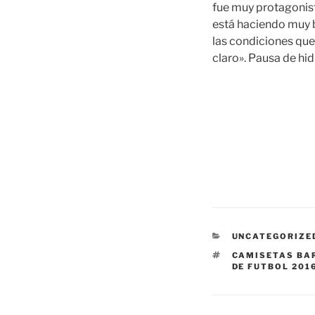
fue muy protagonist
está haciendo muy 
las condiciones que
claro». Pausa de hi
CATEGORÍAS
UNCATEGORIZE
ETIQUETAS
CAMISETAS BAR
DE FUTBOL 201