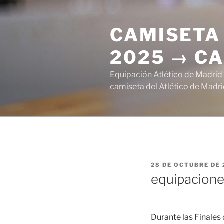
Saltar
al
CAMISETA 
contenido
2025 → CA
Equipación Atlético de Madrid
camiseta del Atlético de Madri
PUBLICADO
28 DE OCTUBRE DE 
EL
equipacione
Durante las Finales 