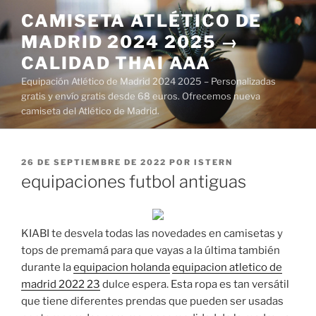
Saltar
CAMISETA ATLÉTICO DE
al
MADRID 2024 2025 →
contenido
CALIDAD THAI AAA
Equipación Atlético de Madrid 2024 2025 – Personalizadas
gratis y envío gratis desde 68 euros. Ofrecemos nueva
camiseta del Atlético de Madrid.
PUBLICADO
26 DE SEPTIEMBRE DE 2022
POR
ISTERN
EL
equipaciones futbol antiguas
KIABI te desvela todas las novedades en camisetas y
tops de premamá para que vayas a la última también
durante la
equipacion holanda
equipacion atletico de
madrid 2022 23
dulce espera. Esta ropa es tan versátil
que tiene diferentes prendas que pueden ser usadas