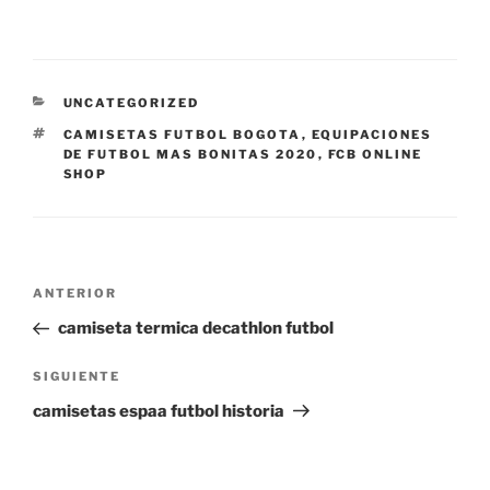
CATEGORÍAS
UNCATEGORIZED
ETIQUETAS
CAMISETAS FUTBOL BOGOTA
,
EQUIPACIONES
DE FUTBOL MAS BONITAS 2020
,
FCB ONLINE
SHOP
Navegación
Entrada
ANTERIOR
de
anterior:
camiseta termica decathlon futbol
entradas
Siguiente
SIGUIENTE
entrada
camisetas espaa futbol historia