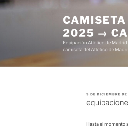
Saltar
al
CAMISETA 
contenido
2025 → CA
Equipación Atlético de Madrid
camiseta del Atlético de Madri
PUBLICADO
9 DE DICIEMBRE DE
EL
equipaciones
Hasta el momento su