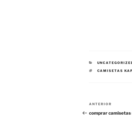
CATEGORÍAS
UNCATEGORIZE
ETIQUETAS
CAMISETAS KA
Navegación
Entrada
ANTERIOR
de
anterior:
comprar camisetas
entradas