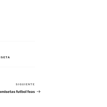
ISETA
SIGUIENTE
Siguiente
entrada
amisetas futbol feas