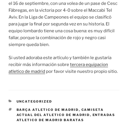
el 16 de septiembre, con una volea de un pase de Cesc
Fàbregas, en la victoria por 4-0 sobre el Maccabi Tel
Aviv. En la Liga de Campeones el equipo se clasificó
para jugar la final por segunda vez en su historia. El
equipo lombardo tiene una cosa buena: es muy difícil
fallar, porque la combinación de rojo y negro casi
siempre queda bien.
Si usted adoraba este artículo y también le gustaría
recibir más información sobre
tercera equipacion
atletico de madrid
por favor visite nuestro propio sitio.
CATEGORÍAS
UNCATEGORIZED
ETIQUETAS
BARÇA ATLETICO DE MADRID
,
CAMISETA
ACTUAL DEL ATLETICO DE MADRID
,
ENTRADAS
ATLETICO DE MADRID BARATAS