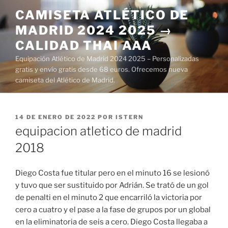
Saltar
CAMISETA ATLÉTICO DE
al
MADRID 2024 2025 →
contenido
CALIDAD THAI AAA
Equipación Atlético de Madrid 2024 2025 – Personalizadas
gratis y envío gratis desde 68 euros. Ofrecemos nueva
camiseta del Atlético de Madrid.
PUBLICADO
14 DE ENERO DE 2022
POR
ISTERN
EL
equipacion atletico de madrid
2018
Diego Costa fue titular pero en el minuto 16 se lesionó
y tuvo que ser sustituido por Adrián. Se trató de un gol
de penalti en el minuto 2 que encarriló la victoria por
cero a cuatro y el pase a la fase de grupos por un global
en la eliminatoria de seis a cero. Diego Costa llegaba a