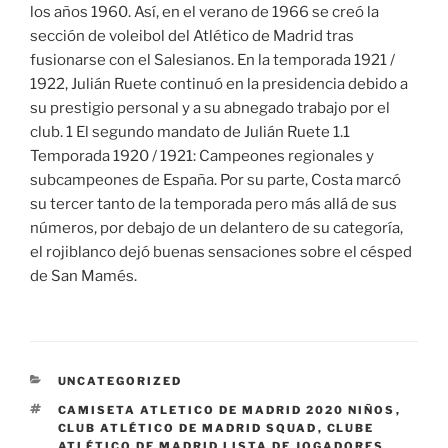
los años 1960. Así, en el verano de 1966 se creó la
sección de voleibol del Atlético de Madrid tras
fusionarse con el Salesianos. En la temporada 1921 /
1922, Julián Ruete continuó en la presidencia debido a
su prestigio personal y a su abnegado trabajo por el
club. 1 El segundo mandato de Julián Ruete 1.1
Temporada 1920 / 1921: Campeones regionales y
subcampeones de España. Por su parte, Costa marcó
su tercer tanto de la temporada pero más allá de sus
números, por debajo de un delantero de su categoría,
el rojiblanco dejó buenas sensaciones sobre el césped
de San Mamés.
CATEGORÍAS
UNCATEGORIZED
ETIQUETAS
CAMISETA ATLETICO DE MADRID 2020 NIÑOS
,
CLUB ATLÉTICO DE MADRID SQUAD
,
CLUBE
ATLÉTICO DE MADRID LISTA DE JOGADORES