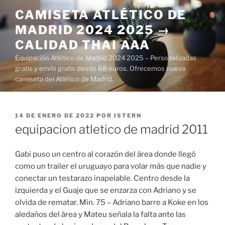
Saltar
CAMISETA ATLÉTICO DE
al
MADRID 2024 2025 →
contenido
CALIDAD THAI AAA
Equipación Atlético de Madrid 2024 2025 – Personalizadas
gratis y envío gratis desde 68 euros. Ofrecemos nueva
camiseta del Atlético de Madrid.
PUBLICADO
14 DE ENERO DE 2022
POR
ISTERN
EL
equipacion atletico de madrid 2011
Gabi puso un centro al corazón del área donde llegó
como un trailer el uruguayo para volar más que nadie y
conectar un testarazo inapelable. Centro desde la
izquierda y el Guaje que se enzarza con Adriano y se
olvida de rematar. Min. 75 – Adriano barre a Koke en los
aledaños del área y Mateu señala la falta ante las