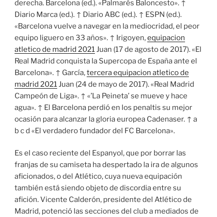
derecha. Barcelona (ed.). «Palmarés Baloncesto». ↑
Diario Marca (ed.). ↑ Diario ABC (ed.). ↑ ESPN (ed.).
«Barcelona vuelve a navegar en la mediocridad, el peor
equipo liguero en 33 años». ↑ Irigoyen,
equipacion
atletico de madrid 2021
Juan (17 de agosto de 2017). «El
Real Madrid conquista la Supercopa de España ante el
Barcelona». ↑ García,
tercera equipacion atletico de
madrid 2021
Juan (24 de mayo de 2017). «Real Madrid
Campeón de Liga». ↑ «’La Peineta’ se mueve y hace
agua». ↑ El Barcelona perdió en los penaltis su mejor
ocasión para alcanzar la gloria europea Cadenaser. ↑ a
b c d «El verdadero fundador del FC Barcelona».
Es el caso reciente del Espanyol, que por borrar las
franjas de su camiseta ha despertado la ira de algunos
aficionados, o del Atlético, cuya nueva equipación
también está siendo objeto de discordia entre su
afición. Vicente Calderón, presidente del Atlético de
Madrid, potenció las secciones del club a mediados de