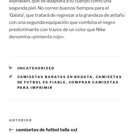
Alphaskin, que se adaptará a tu cuerpo como una
segunda piel. No corren buenos tiempos para el
‘Galata’, que tratará de regresar a la grandeza de antaño
con una segunda equipación que combina el negro
predominante con trazos de un color que Nike
denomina «pimiento rojo».
CATEGORÍAS
UNCATEGORIZED
ETIQUETAS
CAMISETAS BARATAS EN BOGOTA
,
CAMISETAS
DE FUTBOL ES FIABLE
,
COMPRAR CAMISETAS
PARA IMPRIMIR
Navegación
Entrada
ANTERIOR
de
anterior:
camisetas de futbol talla xxl
entradas