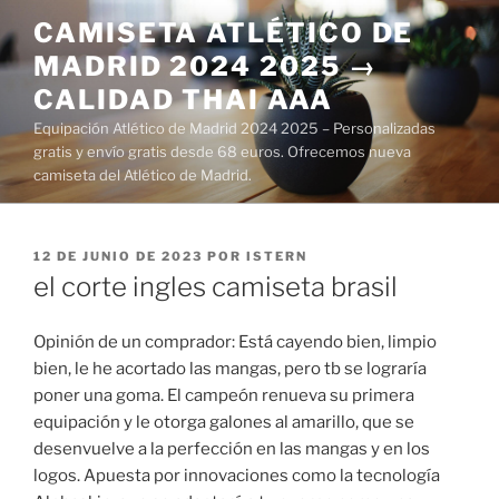
Saltar
CAMISETA ATLÉTICO DE
al
MADRID 2024 2025 →
contenido
CALIDAD THAI AAA
Equipación Atlético de Madrid 2024 2025 – Personalizadas
gratis y envío gratis desde 68 euros. Ofrecemos nueva
camiseta del Atlético de Madrid.
PUBLICADO
12 DE JUNIO DE 2023
POR
ISTERN
EL
el corte ingles camiseta brasil
Opinión de un comprador: Está cayendo bien, limpio
bien, le he acortado las mangas, pero tb se lograría
poner una goma. El campeón renueva su primera
equipación y le otorga galones al amarillo, que se
desenvuelve a la perfección en las mangas y en los
logos. Apuesta por innovaciones como la tecnología