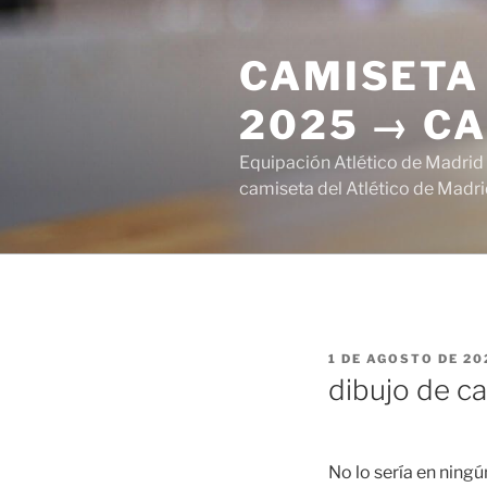
Saltar
al
CAMISETA 
contenido
2025 → CA
Equipación Atlético de Madrid
camiseta del Atlético de Madri
PUBLICADO
1 DE AGOSTO DE 20
EL
dibujo de c
No lo sería en ning