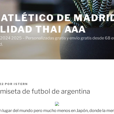
ATLÉTICO DE MADRI
LIDAD THAI AAA
 2024 2025 – Personalizadas gratis y envío gratis desde 68 
d.
22
POR
ISTERN
amiseta de futbol de argentina
ún lugar del mundo pero mucho menos en Japón, donde la men