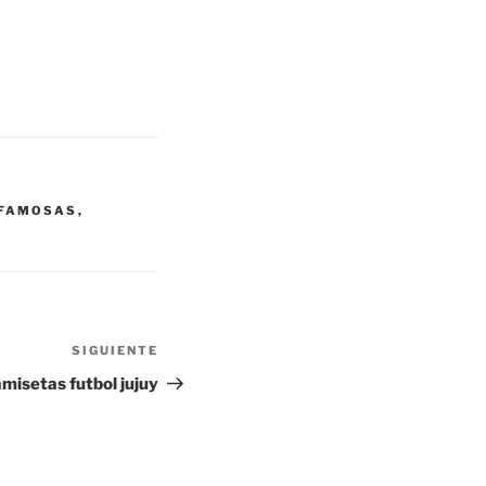
 FAMOSAS
,
SIGUIENTE
Siguiente
entrada
misetas futbol jujuy