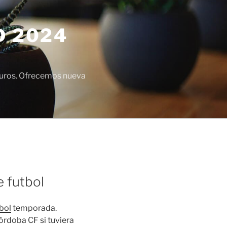
D 2024
euros. Ofrecemos nueva
e futbol
bol
temporada.
órdoba CF si tuviera