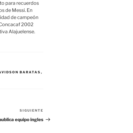
alto para recuerdos
os de Messi. En
alidad de campeón
a Concacaf 2002
iva Alajuelense.
AVIDSON BARATAS
,
SIGUIENTE
Siguiente
entrada
ublica equipo ingles