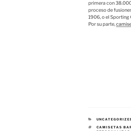
primera con 38.000 m
proceso de fusiones
1906, o el Sporting 
Por su parte,
camise
CATEGORÍAS
UNCATEGORIZE
ETIQUETAS
CAMISETAS BA