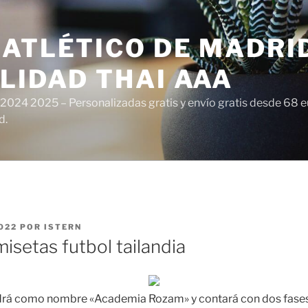
ATLÉTICO DE MADRI
LIDAD THAI AAA
 2024 2025 – Personalizadas gratis y envío gratis desde 68 
d.
022
POR
ISTERN
isetas futbol tailandia
endrá como nombre «Academia Rozam» y contará con dos fases 