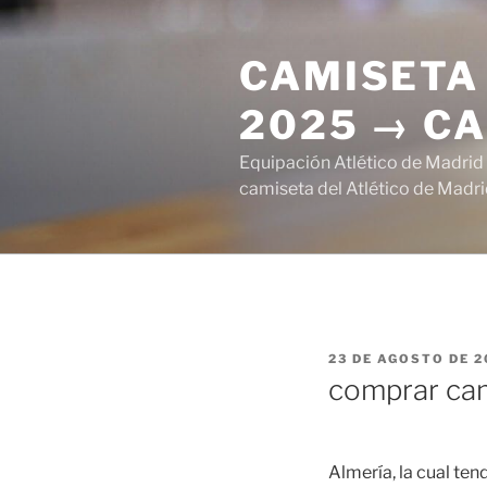
Saltar
al
CAMISETA 
contenido
2025 → CA
Equipación Atlético de Madrid
camiseta del Atlético de Madri
PUBLICADO
23 DE AGOSTO DE 2
EL
comprar cam
Almería, la cual t