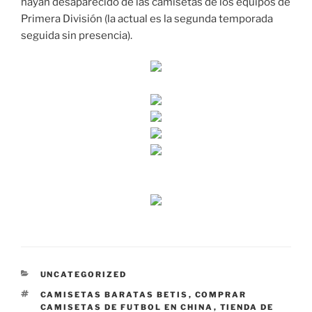
hayan desaparecido de las camisetas de los equipos de
Primera División (la actual es la segunda temporada
seguida sin presencia).
CATEGORÍAS
UNCATEGORIZED
ETIQUETAS
CAMISETAS BARATAS BETIS
,
COMPRAR
CAMISETAS DE FUTBOL EN CHINA
,
TIENDA DE