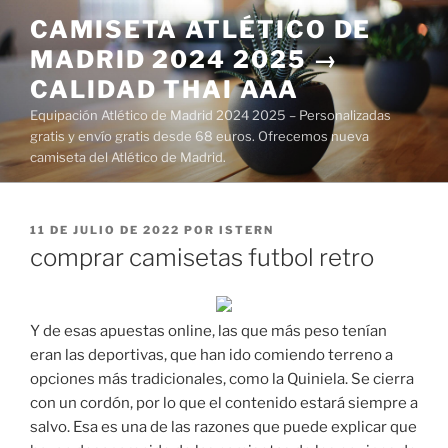
Saltar
CAMISETA ATLÉTICO DE
al
MADRID 2024 2025 →
contenido
CALIDAD THAI AAA
Equipación Atlético de Madrid 2024 2025 – Personalizadas
gratis y envío gratis desde 68 euros. Ofrecemos nueva
camiseta del Atlético de Madrid.
PUBLICADO
11 DE JULIO DE 2022
POR
ISTERN
EL
comprar camisetas futbol retro
Y de esas apuestas online, las que más peso tenían
eran las deportivas, que han ido comiendo terreno a
opciones más tradicionales, como la Quiniela. Se cierra
con un cordón, por lo que el contenido estará siempre a
salvo. Esa es una de las razones que puede explicar que