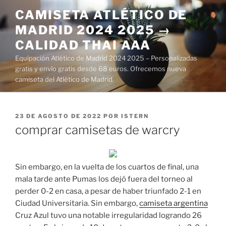
Saltar
CAMISETA ATLÉTICO DE
al
MADRID 2024 2025 →
contenido
CALIDAD THAI AAA
Equipación Atlético de Madrid 2024 2025 – Personalizadas
gratis y envío gratis desde 68 euros. Ofrecemos nueva
camiseta del Atlético de Madrid.
PUBLICADO
23 DE AGOSTO DE 2022
POR
ISTERN
EL
comprar camisetas de warcry
Sin embargo, en la vuelta de los cuartos de final, una
mala tarde ante Pumas los dejó fuera del torneo al
perder 0-2 en casa, a pesar de haber triunfado 2-1 en
Ciudad Universitaria. Sin embargo,
camiseta argentina
Cruz Azul tuvo una notable irregularidad logrando 26