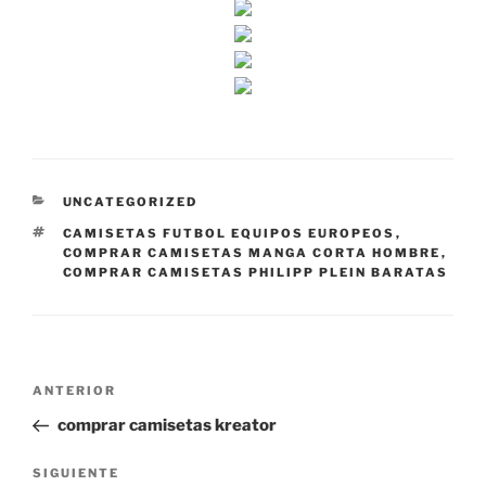
CATEGORÍAS
UNCATEGORIZED
ETIQUETAS
CAMISETAS FUTBOL EQUIPOS EUROPEOS
,
COMPRAR CAMISETAS MANGA CORTA HOMBRE
,
COMPRAR CAMISETAS PHILIPP PLEIN BARATAS
Navegación
Entrada
ANTERIOR
de
anterior:
comprar camisetas kreator
entradas
Siguiente
SIGUIENTE