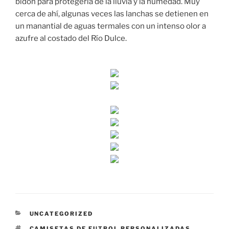
bidón para protegerla de la lluvía y la humedad. Muy
cerca de ahí, algunas veces las lanchas se detienen en
un manantial de aguas termales con un intenso olor a
azufre al costado del Río Dulce.
CATEGORÍAS
UNCATEGORIZED
ETIQUETAS
CAMISETAS DE FUTBOL PERSONALIZADAS
,