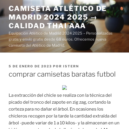
Saltar
CAMISETA ATLÉTICO DE
al
MADRID 2024 2025 →
contenido
CALIDAD THAI AAA
Equipación Atlético de Madrid 2024 2025 – Personalizadas
gratis y envío gratis desde 68 euros. Ofrecemos nueva
camiseta del Atlético de Madrid.
PUBLICADO
5 DE ENERO DE 2023
POR
ISTERN
EL
comprar camisetas baratas futbol
La extracción del chicle se realiza con la técnica del
picado del tronco del zapote en zig zag, cortando la
corteza para no dañar el árbol. En ocasiones los
chicleros recogen por la tarde la cantidad extraída del
árbol -puede variar de 1 a 10 kilos- y la almacenan en un