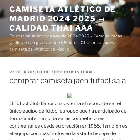
Saltar
CAMISETA ATLÉTICO DE
al
MADRID 2024 2025 →
contenido
CALIDAD THAI AAA
Equipación Atlético de Madrid 2024 2025 – Personalizadas
gratis y envío gratis desde 68 euros. Ofrecemos nueva
camiseta del Atlético de Madrid.
PUBLICADO
23 DE AGOSTO DE 2022
POR
ISTERN
EL
comprar camiseta jaen futbol sala
El Fútbol Club Barcelona ostenta el récord de ser el
único equipo de fútbol europeo que ha participado de
forma ininterrumpida en las competiciones
continentales desde su creación en 1955. También es
el equipo con más títulos en la extinta Recopa de