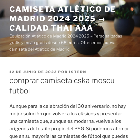
Saltar
CAMISETA ATLÉTICO DE
al
MADRID 2024 2025 →
contenido
CALIDAD THAI AAA
Equipación Atlético de Madrid 2024 2025 – Personalizadas
gratis y envío gratis desde 68 euros. Ofrecemos nueva
camiseta del Atlético de Madrid.
PUBLICADO
12 DE JUNIO DE 2023
POR
ISTERN
EL
comprar camiseta cska moscu
futbol
Aunque para la celebración del 30 aniversario, no hay
mejor solución que volver a los clásicos y presentar
una camiseta que, aunque es moderna, vuelve a los
orígenes del estilo propio del PSG. Si podemos afirmar
que en su mayoría las camisetas de fútbol que puedes