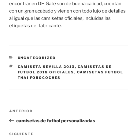
encontrar en DH Gate son de buena calidad, cuentan
con un gran acabado y vienen con todo lujo de detalles
al igual que las camisetas oficiales, incluidas las
etiquetas del fabricante.
CATEGORÍAS
UNCATEGORIZED
ETIQUETAS
CAMISETA SEVILLA 2013
,
CAMISETAS DE
FUTBOL 2018 OFICIALES
,
CAMISETAS FUTBOL
THAI FOROCOCHES
Navegación
Entrada
ANTERIOR
de
anterior:
camisetas de futbol personalizadas
entradas
Siguiente
SIGUIENTE