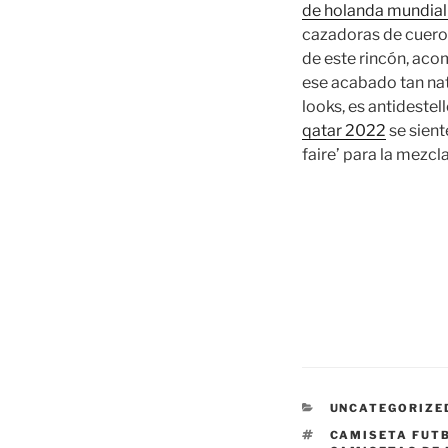
de holanda mundia
cazadoras de cuero 
de este rincón, aco
ese acabado tan nat
looks, es antidestel
qatar 2022
se sient
faire’ para la mezcla
CATEGORÍAS
UNCATEGORIZE
ETIQUETAS
CAMISETA FUT