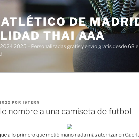
ATLÉTICO DE MADRI
LIDAD THAI AAA
 2024 2025 – Personalizadas gratis y envío gratis desde 68 
d.
2022
POR
ISTERN
e nombre a una camiseta de futbol
que a lo primero que metió mano nada más aterrizar en Guerl