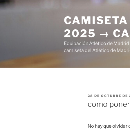
Saltar
al
CAMISETA 
contenido
2025 → CA
Equipación Atlético de Madrid
camiseta del Atlético de Madri
PUBLICADO
28 DE OCTUBRE DE 
EL
como ponerl
No hay que olvidar 