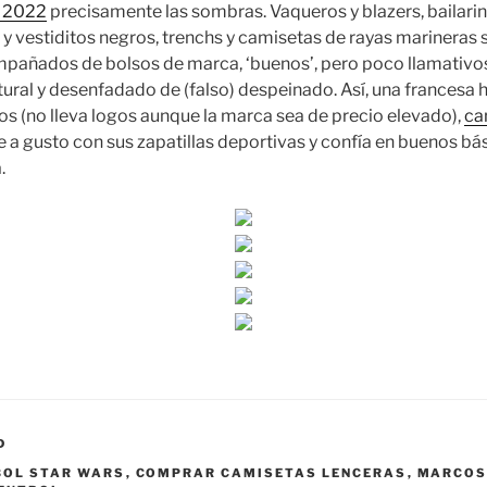
l 2022
precisamente las sombras. Vaqueros y blazers, bailarin
y vestiditos negros, trenchs y camisetas de rayas marineras s
mpañados de bolsos de marca, ‘buenos’, pero poco llamativo
ural y desenfadado de (falso) despeinado. Así, una francesa h
los (no lleva logos aunque la marca sea de precio elevado),
ca
e a gusto con sus zapatillas deportivas y confía en buenos bás
.
D
BOL STAR WARS
,
COMPRAR CAMISETAS LENCERAS
,
MARCOS