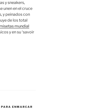
as y sneakers,
e unen en el cruce
s, y peinados con
uye de los total
misetas mundial
icos y en su ‘savoir
 PARA ENMARCAR