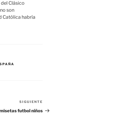
 del Clásico
 no son
d Católica habría
ESPAÑA
SIGUIENTE
Siguiente
entrada
amisetas futbol niños