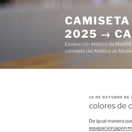
Saltar
al
CAMISETA 
contenido
2025 → CA
Equipación Atlético de Madrid
camiseta del Atlético de Madri
PUBLICADO
16 DE OCTUBRE DE 
EL
colores de 
De igual manera pa
equipacion japon m