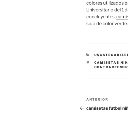
colores utilizados p
Universitario del 1
concluyentes,
cami
sido de color verde.
CATEGORÍAS
UNCATEGORIZE
ETIQUETAS
CAMISETAS NIK
CONTRAREEMB
Navegación
Entrada
ANTERIOR
de
anterior:
camisetas futbol ni
entradas