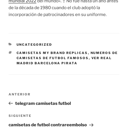
mundial 2022
del mundo». ↑ No fue hasta un año antes
de la década de 1980 cuando el club adoptó la
incorporación de patrocinadores en su uniforme.
CATEGORÍAS
UNCATEGORIZED
ETIQUETAS
CAMISETAS MY BRAND REPLICAS
,
NUMEROS DE
CAMISETAS DE FUTBOL FAMOSOS
,
VER REAL
MADRID BARCELONA PIRATA
Navegación
Entrada
ANTERIOR
de
anterior:
telegram camisetas futbol
entradas
Siguiente
SIGUIENTE
entrada
camisetas de futbol contrareembolso