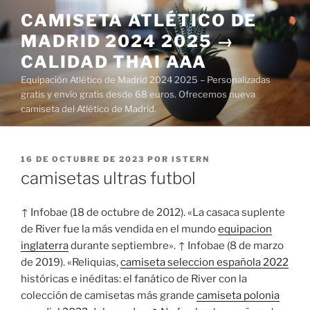
Saltar
CAMISETA ATLÉTICO DE
al
MADRID 2024 2025 →
contenido
CALIDAD THAI AAA
Equipación Atlético de Madrid 2024 2025 – Personalizadas
gratis y envío gratis desde 68 euros. Ofrecemos nueva
camiseta del Atlético de Madrid.
PUBLICADO
16 DE OCTUBRE DE 2023
POR
ISTERN
EL
camisetas ultras futbol
↑ Infobae (18 de octubre de 2012). «La casaca suplente
de River fue la más vendida en el mundo
equipacion
inglaterra
durante septiembre». ↑ Infobae (8 de marzo
de 2019). «Reliquias,
camiseta seleccion española 2022
históricas e inéditas: el fanático de River con la
colección de camisetas más grande
camiseta polonia