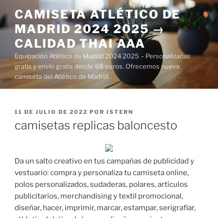
Saltar
CAMISETA ATLÉTICO DE
al
MADRID 2024 2025 →
contenido
CALIDAD THAI AAA
Equipación Atlético de Madrid 2024 2025 – Personalizadas
gratis y envío gratis desde 68 euros. Ofrecemos nueva
camiseta del Atlético de Madrid.
PUBLICADO
11 DE JULIO DE 2022
POR
ISTERN
EL
camisetas replicas baloncesto
Da un salto creativo en tus campañas de publicidad y
vestuario: compra y personaliza tu camiseta online,
polos personalizados, sudaderas, polares, artículos
publicitarios, merchandising y textil promocional,
diseñar, hacer, imprimir, marcar, estampar, serigrafiar,