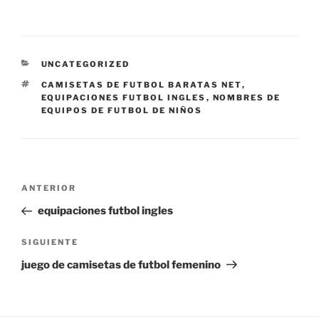
CATEGORÍAS
UNCATEGORIZED
ETIQUETAS
CAMISETAS DE FUTBOL BARATAS NET
,
EQUIPACIONES FUTBOL INGLES
,
NOMBRES DE
EQUIPOS DE FUTBOL DE NIÑOS
Navegación
Entrada
ANTERIOR
de
anterior:
equipaciones futbol ingles
entradas
Siguiente
SIGUIENTE
entrada
juego de camisetas de futbol femenino