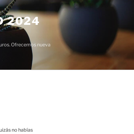
D 2024
euros. Ofrecemos nueva
uizás no habías