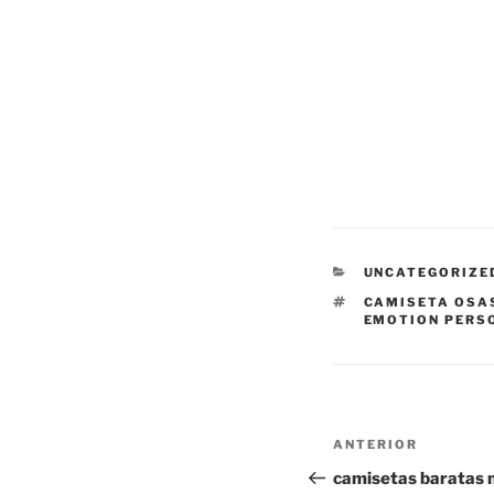
CATEGORÍAS
UNCATEGORIZE
ETIQUETAS
CAMISETA OSA
EMOTION PERS
Navegación
Entrada
ANTERIOR
de
anterior:
camisetas baratas 