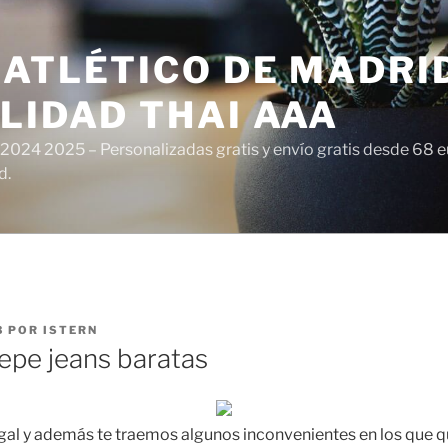
ATLÉTICO DE MADRI
LIDAD THAI AAA
 2024 2025 – Personalizadas gratis y envío gratis desde 68 
d.
3
POR
ISTERN
epe jeans baratas
egal y además te traemos algunos inconvenientes en los que q