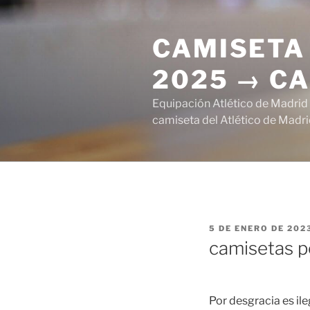
Saltar
al
CAMISETA 
contenido
2025 → CA
Equipación Atlético de Madrid
camiseta del Atlético de Madri
PUBLICADO
5 DE ENERO DE 202
EL
camisetas p
Por desgracia es il