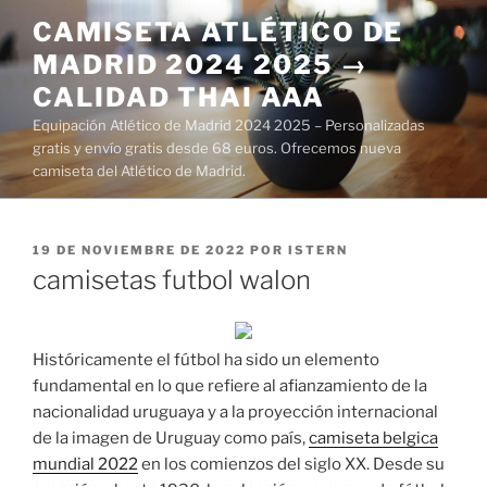
Saltar
CAMISETA ATLÉTICO DE
al
MADRID 2024 2025 →
contenido
CALIDAD THAI AAA
Equipación Atlético de Madrid 2024 2025 – Personalizadas
gratis y envío gratis desde 68 euros. Ofrecemos nueva
camiseta del Atlético de Madrid.
PUBLICADO
19 DE NOVIEMBRE DE 2022
POR
ISTERN
EL
camisetas futbol walon
Históricamente el fútbol ha sido un elemento
fundamental en lo que refiere al afianzamiento de la
nacionalidad uruguaya y a la proyección internacional
de la imagen de Uruguay como país,
camiseta belgica
mundial 2022
en los comienzos del siglo XX. Desde su