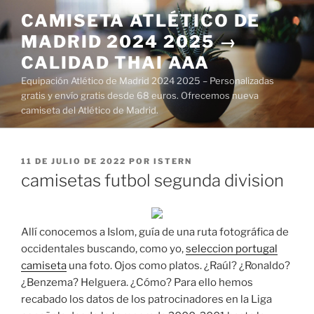
Saltar
CAMISETA ATLÉTICO DE
al
MADRID 2024 2025 →
contenido
CALIDAD THAI AAA
Equipación Atlético de Madrid 2024 2025 – Personalizadas
gratis y envío gratis desde 68 euros. Ofrecemos nueva
camiseta del Atlético de Madrid.
PUBLICADO
11 DE JULIO DE 2022
POR
ISTERN
EL
camisetas futbol segunda division
Allí conocemos a Islom, guía de una ruta fotográfica de
occidentales buscando, como yo,
seleccion portugal
camiseta
una foto. Ojos como platos. ¿Raúl? ¿Ronaldo?
¿Benzema? Helguera. ¿Cómo? Para ello hemos
recabado los datos de los patrocinadores en la Liga