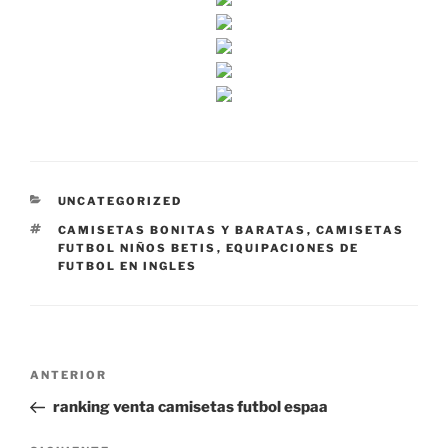
CATEGORÍAS
UNCATEGORIZED
ETIQUETAS
CAMISETAS BONITAS Y BARATAS
,
CAMISETAS
FUTBOL NIÑOS BETIS
,
EQUIPACIONES DE
FUTBOL EN INGLES
Navegación
Entrada
ANTERIOR
de
anterior:
ranking venta camisetas futbol espaa
entradas