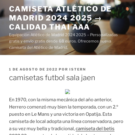
Saltar
CAMISETA ATLÉTICO DE
al
MADRID 2024 2025 →
contenido
CALIDAD THAI AAA
Equipación Atlético de Madrid 2024 2025 – Personalizadas
gratis y envío gratis desde 68 euros. Ofrecemos nueva
camiseta del Atlético de Madrid.
PUBLICADO
1 DE AGOSTO DE 2022
POR
ISTERN
EL
camisetas futbol sala jaen
En 1970, con la misma mecánica del año anterior,
Herrero comenzó muy bien la temporada, con un 2.º
puesto en Le Mans y una victoria en Opatija. Esta
camiseta de local adopta una línea conservadora, pero
a su vez muy bella y tradicional,
camiseta del betis