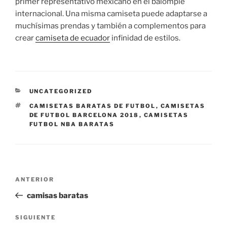
primer representativo mexicano en el balompié
internacional. Una misma camiseta puede adaptarse a
muchísimas prendas y también a complementos para
crear
camiseta de ecuador
infinidad de estilos.
CATEGORÍAS
UNCATEGORIZED
ETIQUETAS
CAMISETAS BARATAS DE FUTBOL
,
CAMISETAS
DE FUTBOL BARCELONA 2018
,
CAMISETAS
FUTBOL NBA BARATAS
Navegación
Entrada
ANTERIOR
de
anterior:
camisas baratas
entradas
Siguiente
SIGUIENTE