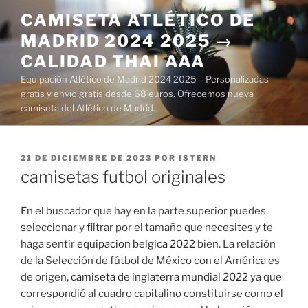
Saltar
CAMISETA ATLÉTICO DE
al
MADRID 2024 2025 →
contenido
CALIDAD THAI AAA
Equipación Atlético de Madrid 2024 2025 – Personalizadas
gratis y envío gratis desde 68 euros. Ofrecemos nueva
camiseta del Atlético de Madrid.
PUBLICADO
21 DE DICIEMBRE DE 2023
POR
ISTERN
EL
camisetas futbol originales
En el buscador que hay en la parte superior puedes
seleccionar y filtrar por el tamaño que necesites y te
haga sentir
equipacion belgica 2022
bien. La relación
de la Selección de fútbol de México con el América es
de origen,
camiseta de inglaterra mundial 2022
ya que
correspondió al cuadro capitalino constituirse como el