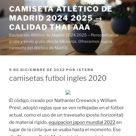
Saltar
CAMISETA ATLÉTICO DE
al
MADRID 2024 2025 →
contenido
CALIDAD THAI AAA
Equipación Atlético de Madrid 2024 2025 – Personalizadas
gratis y envío gratis desde 68 euros. Ofrecemos nueva
camiseta del Atlético de Madrid.
PUBLICADO
9 DE DICIEMBRE DE 2022
POR
ISTERN
EL
camisetas futbol ingles 2020
El código, creado por Nathaniel Creswick y William
Prest, adoptó reglas que se ven reflejadas en el fútbol
actual, como el uso de un travesaño (poste horizontal)
de material rígido,
equipacion japon mundial 2022
en
lugar de la cinta que se usaba hasta el momento. Ese