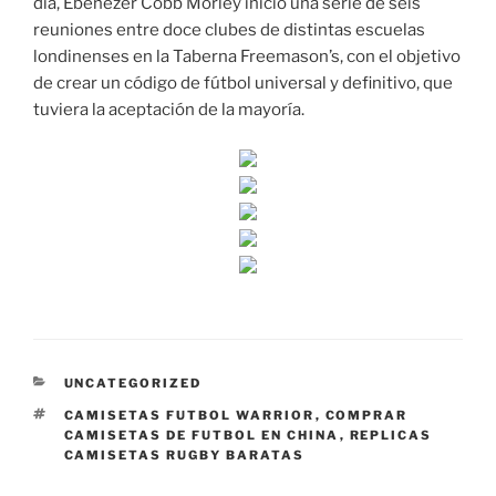
día, Ebenezer Cobb Morley inició una serie de seis
reuniones entre doce clubes de distintas escuelas
londinenses en la Taberna Freemason’s, con el objetivo
de crear un código de fútbol universal y definitivo, que
tuviera la aceptación de la mayoría.
CATEGORÍAS
UNCATEGORIZED
ETIQUETAS
CAMISETAS FUTBOL WARRIOR
,
COMPRAR
CAMISETAS DE FUTBOL EN CHINA
,
REPLICAS
CAMISETAS RUGBY BARATAS