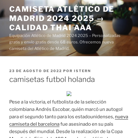
Saltar
CAMISETA ATLÉTICO DE
al
MADRID 2024 2025 →
contenido
CALIDAD THAI AAA
Equipación Atlético de Madrid 2024 2025 – Personalizadas
gratis y envío gratis desde 68 euros. Ofrecemos nueva
camiseta del Atlético de Madrid.
PUBLICADO
23 DE AGOSTO DE 2022
POR
ISTERN
EL
camisetas futbol holanda
Pese a la victoria, el futbolista de la selección
colombiana Andrés Escobar, quién marcó un autogol
para el segundo tanto para los estadounidenses,
nueva
camiseta del barcelona
fue asesinado en su país
después del mundial. Desde la realización de la Copa