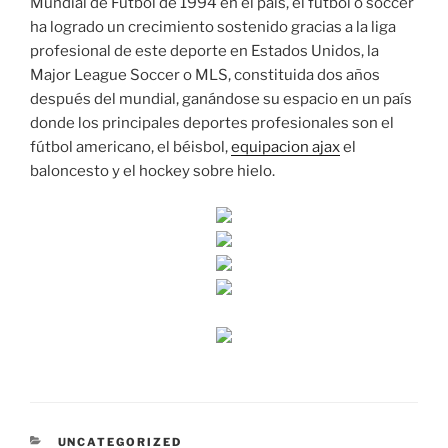
Mundial de Fútbol de 1994 en el país, el fútbol o soccer
ha logrado un crecimiento sostenido gracias a la liga
profesional de este deporte en Estados Unidos, la
Major League Soccer o MLS, constituida dos años
después del mundial, ganándose su espacio en un país
donde los principales deportes profesionales son el
fútbol americano, el béisbol,
equipacion ajax
el
baloncesto y el hockey sobre hielo.
CATEGORÍAS
UNCATEGORIZED