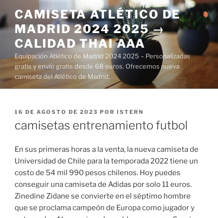
Saltar
CAMISETA ATLÉTICO DE
al
MADRID 2024 2025 →
contenido
CALIDAD THAI AAA
Equipación Atlético de Madrid 2024 2025 – Personalizadas
gratis y envío gratis desde 68 euros. Ofrecemos nueva
camiseta del Atlético de Madrid.
PUBLICADO
16 DE AGOSTO DE 2023
POR
ISTERN
EL
camisetas entrenamiento futbol
En sus primeras horas a la venta, la nueva camiseta de
Universidad de Chile para la temporada 2022 tiene un
costo de 54 mil 990 pesos chilenos. Hoy puedes
conseguir una camiseta de Adidas por solo 11 euros.
Zinedine Zidane se convierte en el séptimo hombre
que se proclama campeón de Europa como jugador y