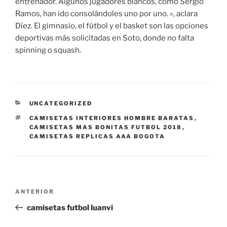
entrenador. Algunos jugadores blancos, como Sergio
Ramos, han ido consolándoles uno por uno. », aclara
Díez. El gimnasio, el fútbol y el basket son las opciones
deportivas más solicitadas en Soto, donde no falta
spinning o squash.
CATEGORÍAS
UNCATEGORIZED
ETIQUETAS
CAMISETAS INTERIORES HOMBRE BARATAS
,
CAMISETAS MAS BONITAS FUTBOL 2018
,
CAMISETAS REPLICAS AAA BOGOTA
Navegación
Entrada
ANTERIOR
de
anterior:
camisetas futbol luanvi
entradas