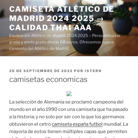
Saltar
CAMISETA ATLÉTICO DE
al
MADRID 2024 2025 →
contenido
CALIDAD THAI AAA
Equipación Atlético de Madrid 2024 2025 – Personalizadas
gratis y envío gratis desde 68 euros. Ofrecemos nueva
camiseta del Atlético de Madrid.
PUBLICADO
26 DE SEPTIEMBRE DE 2022
POR
ISTERN
EL
camisetas economicas
La selección de Alemania se proclamó campeona del
mundo en el año 1990 con una camiseta que ha pasado
a la historia; y no solo por ser con la que los germanos
obtuvieron el cetro
camiseta españa futbol
mundial. La
mayoría de estos tienen múltiples capas que permiten