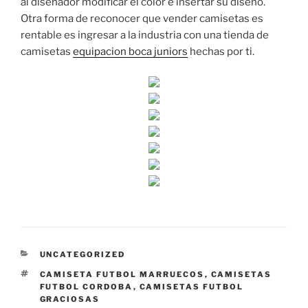
al diseñador modificar el color e insertar su diseño.
Otra forma de reconocer que vender camisetas es
rentable es ingresar a la industria con una tienda de
camisetas
equipacion boca juniors
hechas por ti.
CATEGORÍAS
UNCATEGORIZED
ETIQUETAS
CAMISETA FUTBOL MARRUECOS
,
CAMISETAS
FUTBOL CORDOBA
,
CAMISETAS FUTBOL
GRACIOSAS