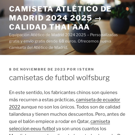
Saltar
CAMISETA ATLÉTICO DE
al
MADRID 2024 2025 →
contenido
CALIDAD THAI AAA
Equipación Atlético de Madrid 2024 2025 – Personalizadas
gratis y envío gratis desde 68 euros. Ofrecemos nueva
camiseta del Atlético de Madrid.
PUBLICADO
8 DE NOVIEMBRE DE 2023
POR
ISTERN
EL
camisetas de futbol wolfsburg
En este sentido, los fabricantes chinos son quienes
más recurren a estas prácticas,
camiseta de ecuador
2022
aunque no son los únicos. Todos son de calidad
tailandesa y tienen muchos descuentos. Pero, antes de
que el balón empiece a rodar en Qatar,
camiseta
seleccion eeuu futbol
ya son unos cuantos los