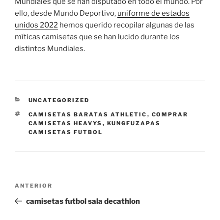
Mundiales que se han disputado en todo el mundo. Por
ello, desde Mundo Deportivo,
uniforme de estados
unidos 2022
hemos querido recopilar algunas de las
míticas camisetas que se han lucido durante los
distintos Mundiales.
CATEGORÍAS
UNCATEGORIZED
ETIQUETAS
CAMISETAS BARATAS ATHLETIC
,
COMPRAR
CAMISETAS HEAVYS
,
KUNGFUZAPAS
CAMISETAS FUTBOL
Navegación
Entrada
ANTERIOR
de
anterior:
camisetas futbol sala decathlon
entradas