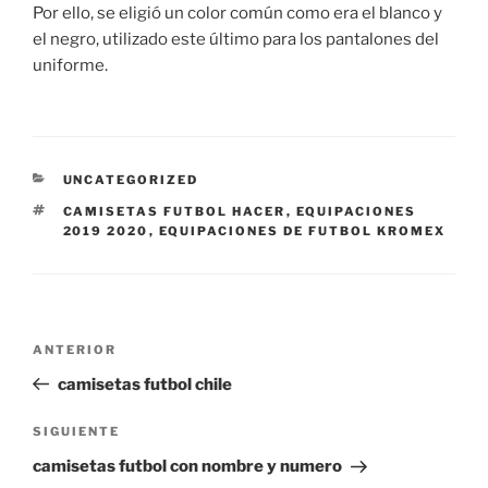
Por ello, se eligió un color común como era el blanco y
el negro, utilizado este último para los pantalones del
uniforme.
CATEGORÍAS
UNCATEGORIZED
ETIQUETAS
CAMISETAS FUTBOL HACER
,
EQUIPACIONES
2019 2020
,
EQUIPACIONES DE FUTBOL KROMEX
Navegación
Entrada
ANTERIOR
de
anterior:
camisetas futbol chile
entradas
Siguiente
SIGUIENTE
entrada
camisetas futbol con nombre y numero