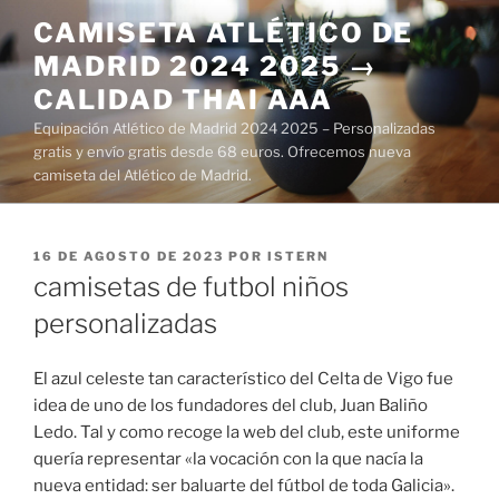
Saltar
CAMISETA ATLÉTICO DE
al
MADRID 2024 2025 →
contenido
CALIDAD THAI AAA
Equipación Atlético de Madrid 2024 2025 – Personalizadas
gratis y envío gratis desde 68 euros. Ofrecemos nueva
camiseta del Atlético de Madrid.
PUBLICADO
16 DE AGOSTO DE 2023
POR
ISTERN
EL
camisetas de futbol niños
personalizadas
El azul celeste tan característico del Celta de Vigo fue
idea de uno de los fundadores del club, Juan Baliño
Ledo. Tal y como recoge la web del club, este uniforme
quería representar «la vocación con la que nacía la
nueva entidad: ser baluarte del fútbol de toda Galicia».